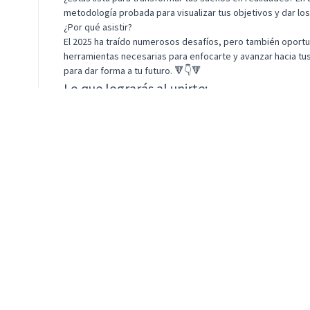
metodología probada para visualizar tus objetivos y dar lo
¿Por qué asistir?
El 2025 ha traído numerosos desafíos, pero también oportun
herramientas necesarias para enfocarte y avanzar hacia tu
para dar forma a tu futuro. 🔻👇🔻
Lo que lograrás al unirte:
👉Claridad de propósito: Identifica tu norte y establece ob
👉Autoestima en crecimiento: Comprueba tu avance y aume
👉Visualización efectiva: Crea un Mapa de Vida que te mant
Testimonios Impactantes:
“Gracias a la técnica de Cristie, todo lo que puse en mi Visual
y definitivamente repetiré."
— July Castillo
“Las sesiones con Cristie son una de las mejores inversiones 
metas."
— Abel Cortes
¿Qué perderías si no asistes?
💥 La oportunidad de dejar atrás creencias limitantes y dar