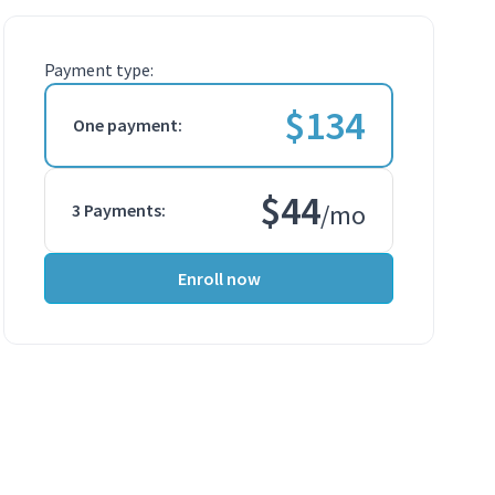
Payment type:
$
134
One payment:
$
44
/mo
3 Payments:
Enroll now