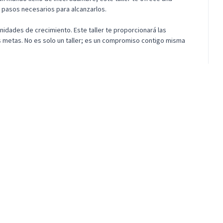
s pasos necesarios para alcanzarlos.
idades de crecimiento. Este taller te proporcionará las
s metas. No es solo un taller; es un compromiso contigo misma
jetivos concretos.
nta tu confianza.
enga inspirada.
 Board del 2024-2025 se hizo tangible. Fue una experiencia increíble
que he hecho. Su guía me ha permitido avanzar día a día hacia mis
 el primer paso hacia tus propósitos.